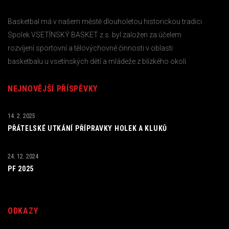
Basketbal má v našem městě dlouholetou historickou tradici.
Spolek VSETÍNSKÝ BASKET z.s. byl založen za účelem
rozvíjení sportovní a tělovýchovné činnosti v oblasti
basketbalu u vsetínských dětí a mládeže z blízkého okolí.
NEJNOVĚJŠÍ PŘÍSPĚVKY
14. 2. 2025
PŘÁTELSKÉ UTKÁNÍ PŘÍPRAVKY HOLEK A KLUKŮ
24. 12. 2024
PF 2025
ODKAZY