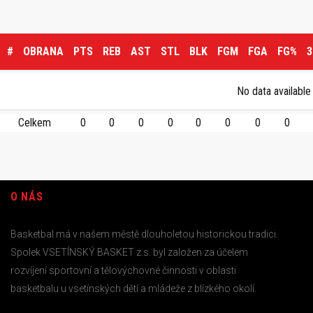
#
OBRANA
PTS
REB
AST
STL
BLK
FGM
FGA
FG%
No data available 
Celkem
0
0
0
0
0
0
0
0
O NÁS
Basketbal má v našem městě dlouholetou historickou tradici.
Spolek VSETÍNSKÝ BASKET z.s. byl založen za účelem
rozvíjení sportovní a tělovýchovné činnosti v oblasti
basketbalu u vsetínských dětí a mládeže z blízkého okolí.