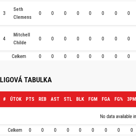
Seth
3
0
0
0
0
0
0
0
0
Clemens
Mitchell
4
0
0
0
0
0
0
0
0
Childe
Celkem
0
0
0
0
0
0
0
0
LIGOVÁ TABULKA
#
ÚTOK
PTS
REB
AST
STL
BLK
FGM
FGA
FG%
3PM
No data available in
Celkem
0
0
0
0
0
0
0
0
0