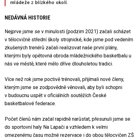
mládeže z blízkého okolí.
NEDÁVNÁ HISTORIE
Nejprve jsme se v minulosti (podzim 2021) začali scházet
v tělocvičně střední školy strojnické, kde jsme pod vedením
zkušených trenérů začali realizovat naše první plány,
kterými byly opětovná obroda mládežnického basketbalu u
nás ve městě, které mělo dříve dlouholetou tradici.
Více než rok jsme poctivě trénovali, přijímali nové členy,
kterým jsme se zodpovědně věnovali, aby byli schopni
v budoucnu uspět v oficiálních soutěžích České
basketbalové federace.
Počet členů nám začal rapidně narůstat, přesunuli jsme se
do sportovní haly Na Lapači a vzhledem k velmi
omezenému času možné rezervace i do obou tělocvičen ZŠ