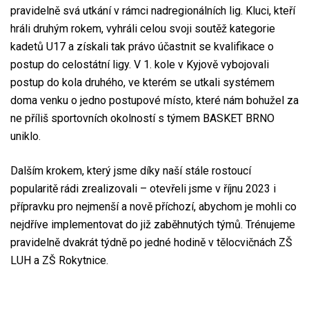
pravidelně svá utkání v rámci nadregionálních lig. Kluci, kteří
hráli druhým rokem, vyhráli celou svoji soutěž kategorie
kadetů U17 a získali tak právo účastnit se kvalifikace o
postup do celostátní ligy. V 1. kole v Kyjově vybojovali
postup do kola druhého, ve kterém se utkali systémem
doma venku o jedno postupové místo, které nám bohužel za
ne příliš sportovních okolností s týmem BASKET BRNO
uniklo.
Dalším krokem, který jsme díky naší stále rostoucí
popularitě rádi zrealizovali – otevřeli jsme v říjnu 2023 i
přípravku pro nejmenší a nově příchozí, abychom je mohli co
nejdříve implementovat do již zaběhnutých týmů. Trénujeme
pravidelně dvakrát týdně po jedné hodině v tělocvičnách ZŠ
LUH a ZŠ Rokytnice.