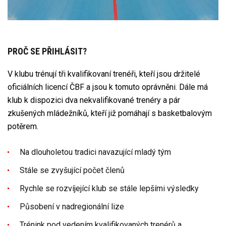
PROČ SE PŘIHLÁSIT?
V klubu trénují tři kvalifikovaní trenéři, kteří jsou držitelé
oficiálních licencí ČBF a jsou k tomuto oprávněni. Dále má
klub k dispozici dva nekvalifikované trenéry a pár
zkušených mládežníků, kteří již pomáhají s basketbalovým
potěrem.
Na dlouholetou tradici navazující mladý tým
Stále se zvyšující počet členů
Rychle se rozvíjející klub se stále lepšími výsledky
Působení v nadregionální lize
Trénink pod vedením kvalifikovaných trenérů a