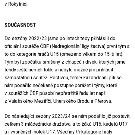
v Rokytnici.
SOUČASNOST
Do sezóny 2022/23 jsme po letech tedy přihlásili do
oficiální soutěže ČBF (Nadregionální ligy žactva) první tým a
to do kategorie hráčů U15 (omezeno věkem do 15-ti let).
Tým byl zpočátku smíšený z chlapců i dívek, kterých jsme
tehdy ještě neměli tolik, a nebylo možné jim přihlásit
samostatnou soutěž. Poctivou, téměř každodenní pílí se
nám podařilo nečekaně postupně porážet i týmy, které
v soutěžích ČBF působí nepřetržitě řadu let např.
z Valašského Meziříčí, Uherského Brodu a Přerova.
Do následující sezóny 2023/24 se nám podařilo již postavit
celkem 3 mládežnická družstva, a to žáků U15, kadetů U17
a i vysněných holek U17. Všechny tři kategorie hrály