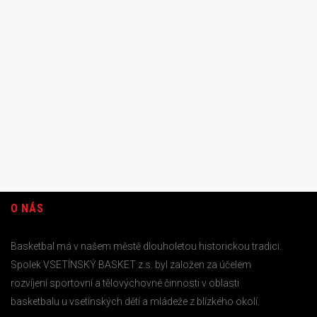
O NÁS
Basketbal má v našem městě dlouholetou historickou tradici.
Spolek VSETÍNSKÝ BASKET z.s. byl založen za účelem
rozvíjení sportovní a tělovýchovné činnosti v oblasti
basketbalu u vsetínských dětí a mládeže z blízkého okolí.