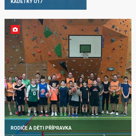
KADETKY U17
RODIČE A DĚTI PŘÍPRAVKA