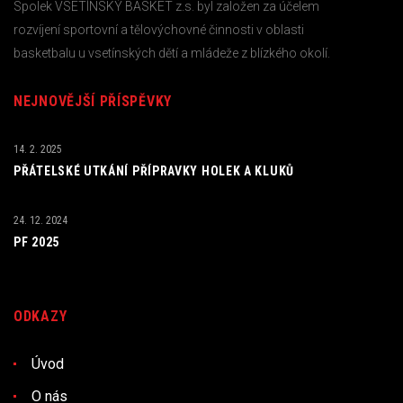
Spolek VSETÍNSKÝ BASKET z.s. byl založen za účelem
rozvíjení sportovní a tělovýchovné činnosti v oblasti
basketbalu u vsetínských dětí a mládeže z blízkého okolí.
NEJNOVĚJŠÍ PŘÍSPĚVKY
14. 2. 2025
PŘÁTELSKÉ UTKÁNÍ PŘÍPRAVKY HOLEK A KLUKŮ
24. 12. 2024
PF 2025
ODKAZY
Úvod
O nás