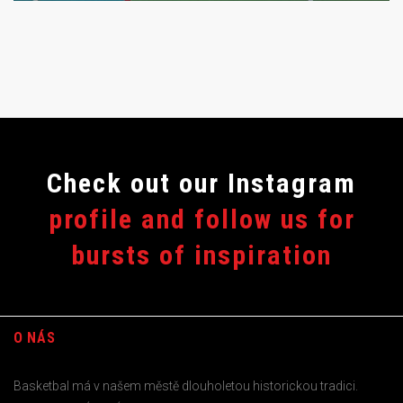
Сheck out our Instagram
profile and follow us for
bursts of inspiration
O NÁS
Basketbal má v našem městě dlouholetou historickou tradici.