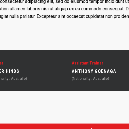
consectetur adipiscing elit, sed do eiusmod tempor incididunt ut
tion ullamco laboris nisi ut aliquip ex ea commodo consequat. Dui
giat nulla pariatur. Excepteur sint occaecat cupidatat non proident
er
Assistant Trainer
ER HINDS
ANTHONY GOENAGA
nality : Austrálie)
(Nationality : Austrálie)