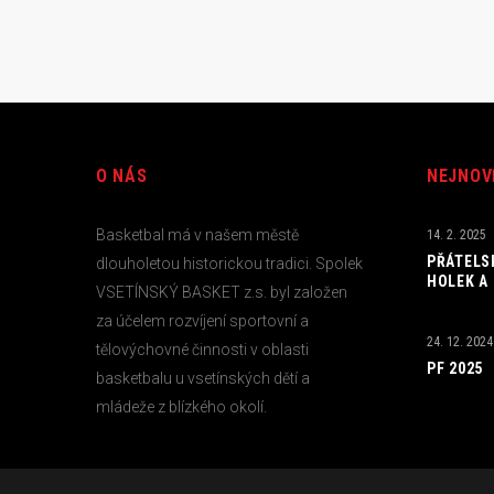
O NÁS
NEJNOV
Basketbal má v našem městě
14. 2. 2025
PŘÁTELS
dlouholetou historickou tradici. Spolek
HOLEK A
VSETÍNSKÝ BASKET z.s. byl založen
za účelem rozvíjení sportovní a
24. 12. 2024
tělovýchovné činnosti v oblasti
PF 2025
basketbalu u vsetínských dětí a
mládeže z blízkého okolí.