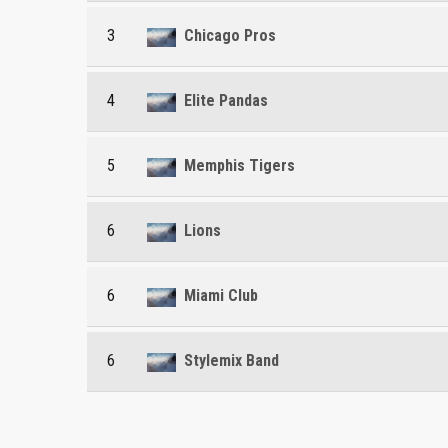
3
Chicago Pros
4
Elite Pandas
5
Memphis Tigers
6
Lions
6
Miami Club
6
Stylemix Band