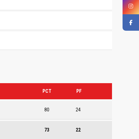
PCT
PF
80
24
73
22