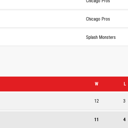
Chicago Pros
Chicago Pros
Splash Monsters
W
L
12
3
11
4