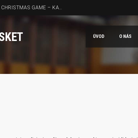
MOHELNICE – FRIENDLY CHRISTMAS GAME – KADETKY U17 ❤️🏀
SKET
ÚVOD
O NÁS