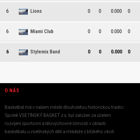
6
Lions
0
0
0.000
0
6
Miami Club
0
0
0.000
0
6
Stylemix Band
0
0
0.000
0
O NÁS
Basketbal má v našem městě dlouholetou historickou tradici.
Spolek VSETÍNSKÝ BASKET z.s. byl založen za účelem
rozvíjení sportovní a tělovýchovné činnosti v oblasti
basketbalu u vsetínských dětí a mládeže z blízkého okolí.