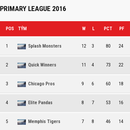
PRIMARY LEAGUE 2016
POS
TÝM
W
L
PCT
PF
1
Splash Monsters
12
3
80
24
2
Quick Winners
11
4
73
22
3
Chicago Pros
9
6
60
18
4
Elite Pandas
8
7
53
16
5
Memphis Tigers
7
8
46
14