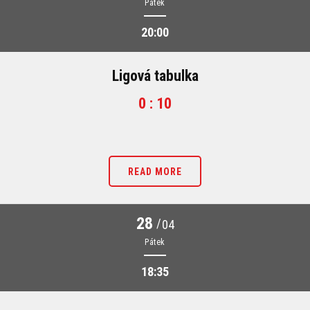
Pátek
20:00
Ligová tabulka
0 : 10
READ MORE
28
/
04
Pátek
18:35