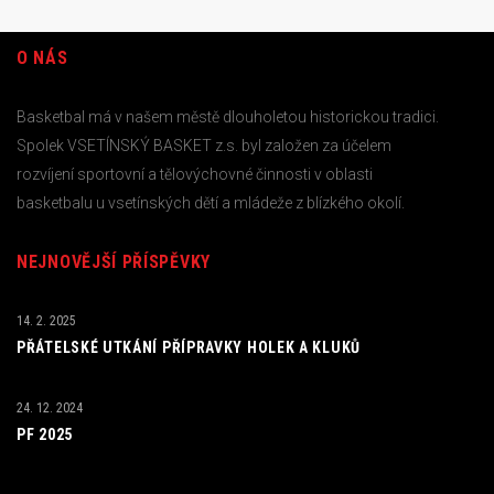
O NÁS
Basketbal má v našem městě dlouholetou historickou tradici.
Spolek VSETÍNSKÝ BASKET z.s. byl založen za účelem
rozvíjení sportovní a tělovýchovné činnosti v oblasti
basketbalu u vsetínských dětí a mládeže z blízkého okolí.
NEJNOVĚJŠÍ PŘÍSPĚVKY
14. 2. 2025
PŘÁTELSKÉ UTKÁNÍ PŘÍPRAVKY HOLEK A KLUKŮ
24. 12. 2024
PF 2025