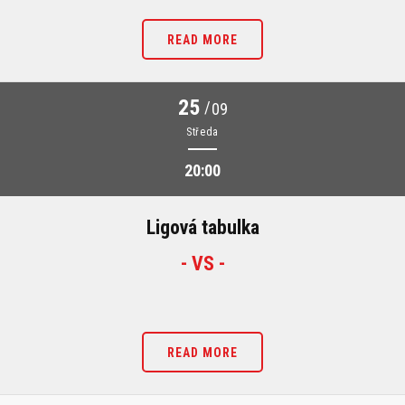
READ MORE
25
/
09
Středa
20:00
Ligová tabulka
- VS -
READ MORE