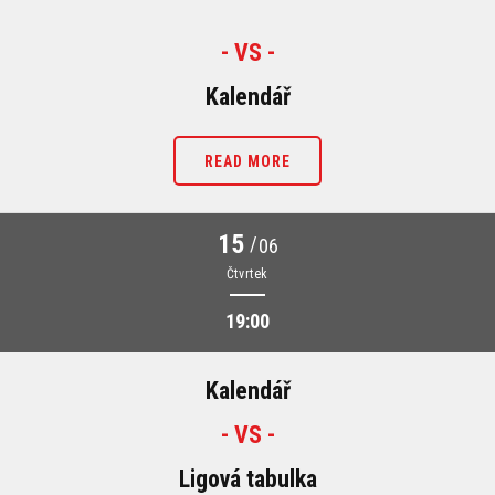
- VS -
Kalendář
READ MORE
15
/
06
Čtvrtek
19:00
Kalendář
- VS -
Ligová tabulka