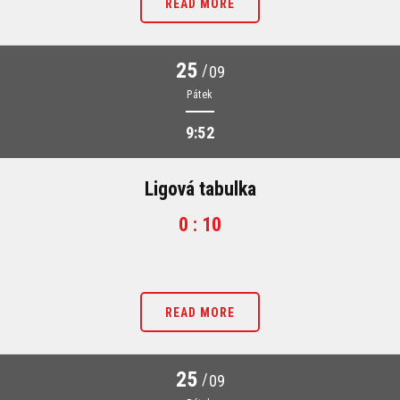
READ MORE
25
/
09
Pátek
9:52
Ligová tabulka
0 : 10
READ MORE
25
/
09