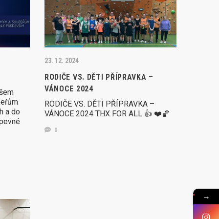
23. 12. 2024
RODIČE VS. DĚTI PŘÍPRAVKA –
VÁNOCE 2024
všem
peřům
RODIČE VS. DĚTI PŘÍPRAVKA –
h a do
VÁNOCE 2024 THX FOR ALL 👍 ❤️🏀
 pevné
0
→