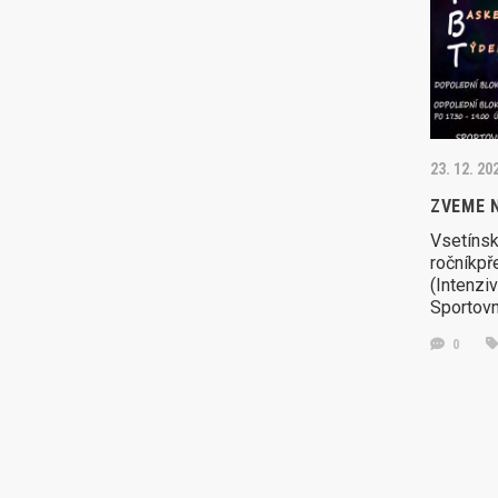
23. 12. 20
ZVEME 
Vsetínsk
ročníkpř
(Intenzi
Sportovn
0