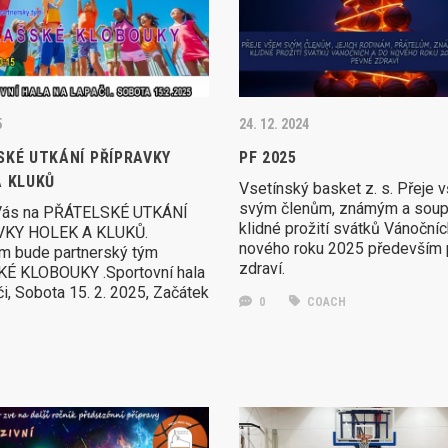
5
24. 12. 2024
SKÉ UTKÁNÍ PŘÍPRAVKY
PF 2025
A KLUKŮ
Vsetínský basket z. s. Přeje 
svým členům, známým a sou
ás na PŘÁTELSKÉ UTKÁNÍ
klidné prožití svátků Vánočníc
KY HOLEK A KLUKŮ.
nového roku 2025 především
m bude partnerský tým
zdraví.
É KLOBOUKY .Sportovní hala
i, Sobota 15. 2. 2025, Začátek
0
COACH