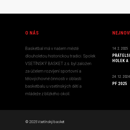
O NÁS
NEJNOV
Basketbal má v našem městě
14. 2. 2025
PŘÁTELS
dlouholetou historickou tradici. Spolek
HOLEK A
VSETÍNSKÝ BASKET z.s. byl založen
za účelem rozvíjení sportovní a
24. 12. 2024
tělovýchovné činnosti v oblasti
PF 2025
basketbalu u vsetínských dětí a
mládeže z blízkého okolí.
© 2025 Vsetínský basket