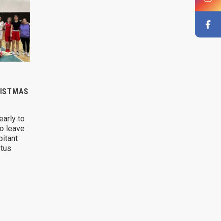
RISTMAS
early to
o leave
bitant
etus