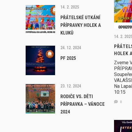
14. 2. 2025
PŘÁTELSKÉ UTKÁNÍ
PŘÍPRAVKY HOLEK A
KLUKŮ
14. 2. 202
PŘÁTEL
24. 12. 2024
HOLEK 
PF 2025
Zveme V
PŘÍPRAV
Soupeře
VALAŠSK
Na Lapač
23. 12. 2024
10:15
RODIČE VS. DĚTI
0
PŘÍPRAVKA – VÁNOCE
2024