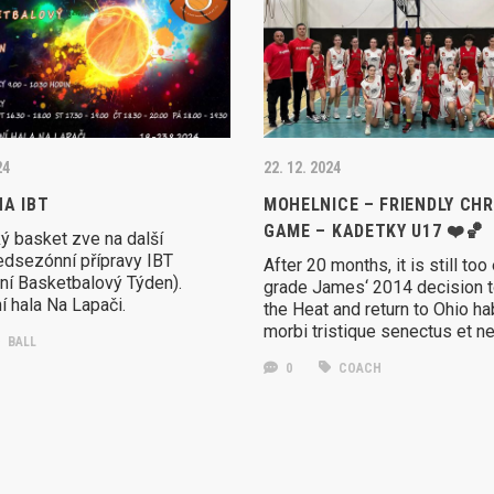
24
22. 12. 2024
NA IBT
MOHELNICE – FRIENDLY CH
GAME – KADETKY U17 ❤️🏀
ý basket zve na další
edsezónní přípravy IBT
After 20 months, it is still too 
vní Basketbalový Týden).
grade James‘ 2014 decision t
í hala Na Lapači.
the Heat and return to Ohio ha
morbi tristique senectus et n
BALL
0
COACH